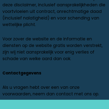
deze disclaimer, inclusief aansprakelijkheden die
voortvloeien uit contract, onrechtmatige daad
(inclusief nalatigheid) en voor schending van
wettelijke plicht.
Voor zover de website en de informatie en
diensten op de website gratis worden verstrekt,
zijn wij niet aansprakelijk voor enig verlies of
schade van welke aard dan ook.
Contactgegevens
Als u vragen hebt over een van onze
voorwaarden, neem dan contact met ons op.